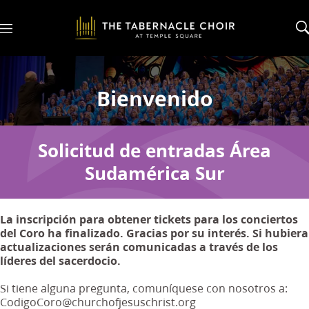
M
e
n
u
Bienvenido
Solicitud de entradas Área
Sudamérica Sur
La inscripción para obtener tickets para los conciertos
del Coro ha finalizado. Gracias por su interés. Si hubiera
actualizaciones serán comunicadas a través de los
líderes del sacerdocio.
Si tiene alguna pregunta, comuníquese con nosotros a:
CodigoCoro@churchofjesuschrist.org