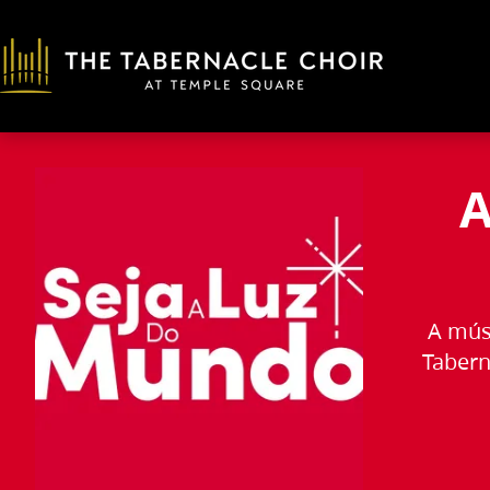
A
A mús
Tabern