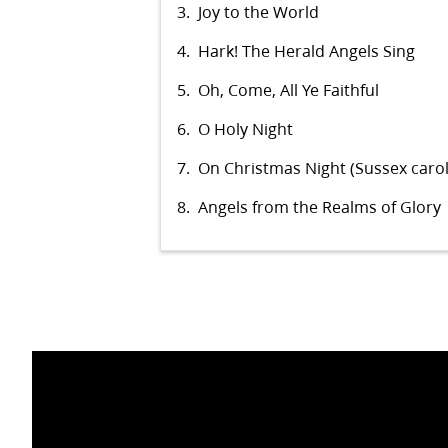
3.
Joy to the World
4.
Hark! The Herald Angels Sing
5.
Oh, Come, All Ye Faithful
6.
O Holy Night
7.
On Christmas Night (Sussex carol
8.
Angels from the Realms of Glory