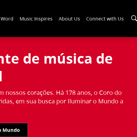
n Word
Music Inspires
About Us
Connect with Us
nte de música de
l
m nossos corações. Há 178 anos, o Coro do
idas, em sua busca por Iluminar o Mundo a
 o Mundo