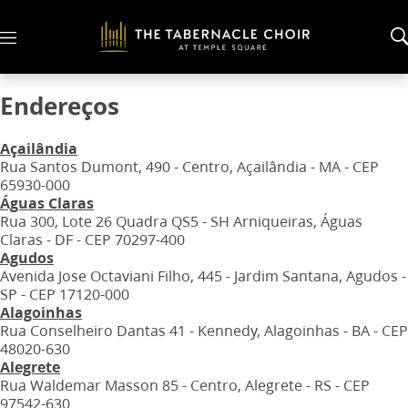
M
e
n
u
Endereços
Açailândia
Rua Santos Dumont, 490 - Centro, Açailândia - MA - CEP
65930-000
Águas Claras
Rua 300, Lote 26 Quadra QS5 - SH Arniqueiras, Águas
Claras - DF - CEP 70297-400
Agudos
Avenida Jose Octaviani Filho, 445 - Jardim Santana, Agudos -
SP - CEP 17120-000
Alagoinhas
Rua Conselheiro Dantas 41 - Kennedy, Alagoinhas - BA - CEP
48020-630
Alegrete
Rua Waldemar Masson 85 - Centro, Alegrete - RS - CEP
97542-630