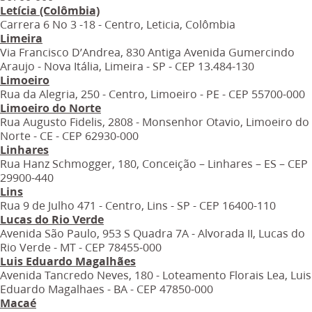
Letícia (Colômbia)
Carrera 6 No 3 -18 - Centro, Leticia, Colômbia
Limeira
Via Francisco D’Andrea, 830 Antiga Avenida Gumercindo
Araujo - Nova Itália, Limeira - SP - CEP 13.484-130
Limoeiro
Rua da Alegria, 250 - Centro, Limoeiro - PE - CEP 55700-000
Limoeiro do Norte
Rua Augusto Fidelis, 2808 - Monsenhor Otavio, Limoeiro do
Norte - CE - CEP 62930-000
Linhares
Rua Hanz Schmogger, 180, Conceição – Linhares – ES – CEP
29900-440
Lins
Rua 9 de Julho 471 - Centro, Lins - SP - CEP 16400-110
Lucas do Rio Verde
Avenida São Paulo, 953 S Quadra 7A - Alvorada II, Lucas do
Rio Verde - MT - CEP 78455-000
Luis Eduardo Magalhães
Avenida Tancredo Neves, 180 - Loteamento Florais Lea, Luis
Eduardo Magalhaes - BA - CEP 47850-000
Macaé