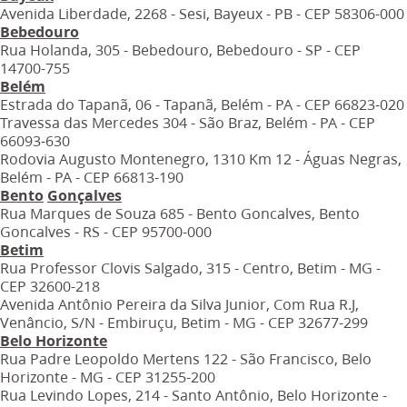
Avenida Liberdade, 2268 - Sesi, Bayeux - PB - CEP 58306-000
Bebedouro
Rua Holanda, 305 - Bebedouro, Bebedouro - SP - CEP
14700-755
Belém
Estrada do Tapanã, 06 - Tapanã, Belém - PA - CEP 66823-020
Travessa das Mercedes 304 - São Braz, Belém - PA - CEP
66093-630
Rodovia Augusto Montenegro, 1310 Km 12 - Águas Negras,
Belém - PA - CEP 66813-190
Bento
Gonçalves
Rua Marques de Souza 685 - Bento Goncalves, Bento
Goncalves - RS - CEP 95700-000
Betim
Rua Professor Clovis Salgado, 315 - Centro, Betim - MG -
CEP 32600-218
Avenida Antônio Pereira da Silva Junior, Com Rua R.J,
Venâncio, S/N - Embiruçu, Betim - MG - CEP 32677-299
Belo Horizonte
Rua Padre Leopoldo Mertens 122 - São Francisco, Belo
Horizonte - MG - CEP 31255-200
Rua Levindo Lopes, 214 - Santo Antônio, Belo Horizonte -