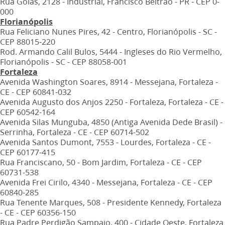
Rua Goiás, 2128 - Industrial, Francisco Beltrão - PR - CEP 0-
000
Florianópolis
Rua Feliciano Nunes Pires, 42 - Centro, Florianópolis - SC -
CEP 88015-220
Rod. Armando Calil Bulos, 5444 - Ingleses do Rio Vermelho,
Florianópolis - SC - CEP 88058-001
Fortaleza
Avenida Washington Soares, 8914 - Messejana, Fortaleza -
CE - CEP 60841-032
Avenida Augusto dos Anjos 2250 - Fortaleza, Fortaleza - CE -
CEP 60542-164
Avenida Silas Munguba, 4850 (Antiga Avenida Dede Brasil) -
Serrinha, Fortaleza - CE - CEP 60714-502
Avenida Santos Dumont, 7553 - Lourdes, Fortaleza - CE -
CEP 60177-415
Rua Franciscano, 50 - Bom Jardim, Fortaleza - CE - CEP
60731-538
Avenida Frei Cirilo, 4340 - Messejana, Fortaleza - CE - CEP
60840-285
Rua Tenente Marques, 508 - Presidente Kennedy, Fortaleza
- CE - CEP 60356-150
Rua Padre Perdigão Sampaio, 400 - Cidade Oeste, Fortaleza