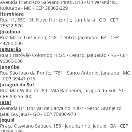
Avenida Francisco Salviano Pinto, 813 - Universitário,
Ituiutaba - MG - CEP 38302-229
Itumbiara
Rua 11, 650 - St. Novo Horizonte, Itumbiara - GO - CEP
75532-570
Jacobina
Rua Mario Luiz Vieira, 148 - Centro, Jacobina - BA - CEP
44700-000
Jaguarão
Rua Cristóvão Colombo, 1225 - Centro, Jaguarão - RS - CEP
96300-000
Janaúba
Rua São Joao da Ponte, 1781 - Santo Antonio, Janaúba - MG
- CEP 39447-016
Jaraguá do Sul
Rua Max Wilhelm 289 - Vila Baependi, Jaraguá do Sul - SC -
CEP 89256-000
Jataí
Avenida Dr. Dorival de Carvalho, 1007 - Setor Granjeiro
Jatai Go, Jatai - GO - CEP 75800-970
Jequié
Praça Otaviano Saback, 155 - Jequiezinho, Jequié - BA - CEP
45206-130