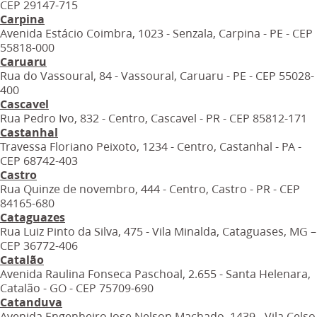
CEP 29147-715
Carpina
Avenida Estácio Coimbra, 1023 - Senzala, Carpina - PE - CEP
55818-000
Caruaru
Rua do Vassoural, 84 - Vassoural, Caruaru - PE - CEP 55028-
400
Cascavel
Rua Pedro Ivo, 832 - Centro, Cascavel - PR - CEP 85812-171
Castanhal
Travessa Floriano Peixoto, 1234 - Centro, Castanhal - PA -
CEP 68742-403
Castro
Rua Quinze de novembro, 444 - Centro, Castro - PR - CEP
84165-680
Cataguazes
Rua Luiz Pinto da Silva, 475 - Vila Minalda, Cataguases, MG –
CEP 36772-406
Catalão
Avenida Raulina Fonseca Paschoal, 2.655 - Santa Helenara,
Catalão - GO - CEP 75709-690
Catanduva
Avenida Engenheiro Jose Nelson Machado, 1439 - Vila Celso