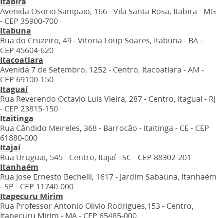
Itabira
Avenida Osorio Sampaio, 166 - Vila Santa Rosa, Itabira - MG
- CEP 35900-700
Itabuna
Rua do Cruzeiro, 49 - Vitoria Loup Soares, Itabuna - BA -
CEP 45604-620
Itacoatiara
Avenida 7 de Setembro, 1252 - Centro, Itacoatiara - AM -
CEP 69100-150
Itaguaí
Rua Reverendo Octavio Luis Vieira, 287 - Centro, Itaguaí - RJ
- CEP 23815-150
Itaitinga
Rua Cândido Meireles, 368 - Barrocão - Itaitinga - CE - CEP
61880-000
Itajaí
Rua Uruguai, 545 - Centro, Itajaí - SC - CEP 88302-201
Itanhaém
Rua Jose Ernesto Bechelli, 1617 - Jardim Sabaúna, Itanhaém
- SP - CEP 11740-000
Itapecuru Mirim
Rua Professor Antonio Olivio Rodrigues,153 - Centro,
Itapecuru Mirim - MA - CEP 65485-000