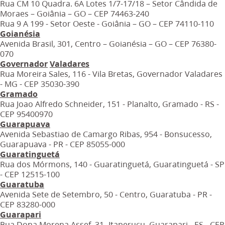
Rua CM 10 Quadra. 6A Lotes 1/7-17/18 – Setor Cândida de
Moraes – Goiânia – GO – CEP 74463-240
Rua 9 A 199 - Setor Oeste - Goiânia – GO – CEP 74110-110
Goianésia
Avenida Brasil, 301, Centro – Goianésia – GO – CEP 76380-
070
Governador
Valadares
Rua Moreira Sales, 116 - Vila Bretas, Governador Valadares
- MG - CEP 35030-390
Gramado
Rua Joao Alfredo Schneider, 151 - Planalto, Gramado - RS -
CEP 95400970
Guarapuava
Avenida Sebastiao de Camargo Ribas, 954 - Bonsucesso,
Guarapuava - PR - CEP 85055-000
Guaratinguetá
Rua dos Mórmons, 140 - Guaratinguetá, Guaratinguetá - SP
- CEP 12515-100
Guaratuba
Avenida Sete de Setembro, 50 - Centro, Guaratuba - PR -
CEP 83280-000
Guarapari
Rua Dona Morena Assef, 31- Itaperuçu, Guarapari - ES - CEP