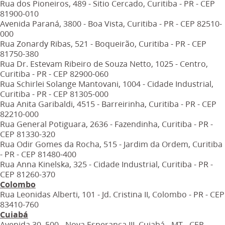
Rua dos Pioneiros, 489 - Sitio Cercado, Curitiba - PR - CEP
81900-010
Avenida Paraná, 3800 - Boa Vista, Curitiba - PR - CEP 82510-
000
Rua Zonardy Ribas, 521 - Boqueirão, Curitiba - PR - CEP
81750-380
Rua Dr. Estevam Ribeiro de Souza Netto, 1025 - Centro,
Curitiba - PR - CEP 82900-060
Rua Schirlei Solange Mantovani, 1004 - Cidade Industrial,
Curitiba - PR - CEP 81305-000
Rua Anita Garibaldi, 4515 - Barreirinha, Curitiba - PR - CEP
82210-000
Rua General Potiguara, 2636 - Fazendinha, Curitiba - PR -
CEP 81330-320
Rua Odir Gomes da Rocha, 515 - Jardim da Ordem, Curitiba
- PR - CEP 81480-400
Rua Anna Kinelska, 325 - Cidade Industrial, Curitiba - PR -
CEP 81260-370
Colombo
Rua Leonidas Alberti, 101 - Jd. Cristina II, Colombo - PR - CEP
83410-760
Cuiabá
Avenida 30, 500 - Nova Esperança III, Cuiabá - MT - CEP