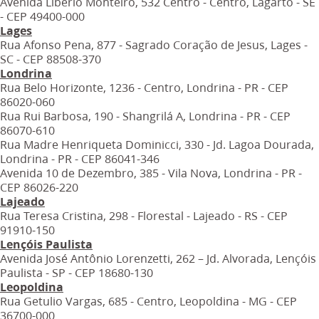
Avenida Libério Monteiro, 532 Centro - Centro, Lagarto - SE
- CEP 49400-000
Lages
Rua Afonso Pena, 877 - Sagrado Coração de Jesus, Lages -
SC - CEP 88508-370
Londrina
Rua Belo Horizonte, 1236 - Centro, Londrina - PR - CEP
86020-060
Rua Rui Barbosa, 190 - Shangrilá A, Londrina - PR - CEP
86070-610
Rua Madre Henriqueta Dominicci, 330 - Jd. Lagoa Dourada,
Londrina - PR - CEP 86041-346
Avenida 10 de Dezembro, 385 - Vila Nova, Londrina - PR -
CEP 86026-220
Lajeado
Rua Teresa Cristina, 298 - Florestal - Lajeado - RS - CEP
91910-150
Lençóis Paulista
Avenida José Antônio Lorenzetti, 262 – Jd. Alvorada, Lençóis
Paulista - SP - CEP 18680-130
Leopoldina
Rua Getulio Vargas, 685 - Centro, Leopoldina - MG - CEP
36700-000