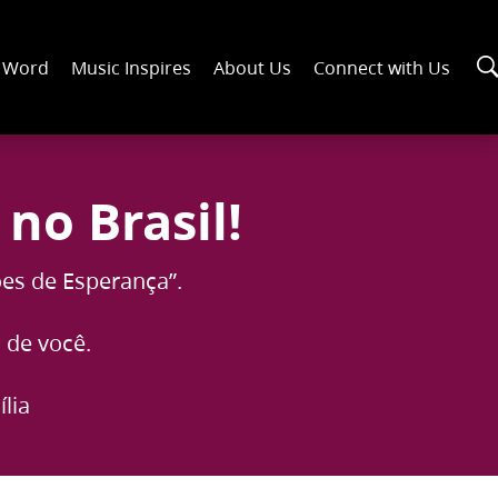
n Word
Music Inspires
About Us
Connect with Us
no Brasil!
es de Esperança”.
 de você.
lia