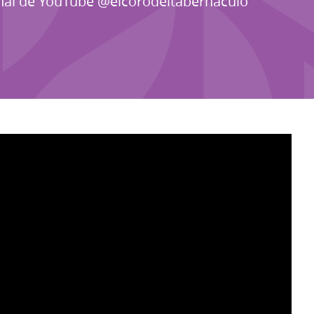
canal de YouTube @elcorodeltabernaculo