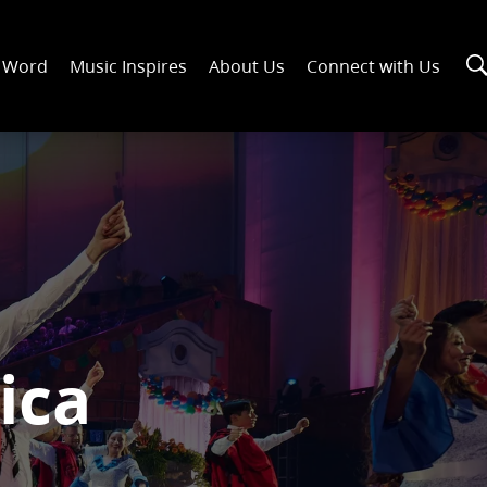
n Word
Music Inspires
About Us
Connect with Us
ica