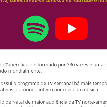
o, conectando-se conosco no YouTube e no S
o do Tabernáculo é formado por 330 vozes e uma
iado mundialmente.
ossui o programa de TV semanal há mais tempo 
lateias do mundo inteiro por meio da música.
o de Natal de maior audiência da TV norte-amer