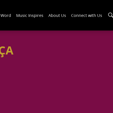
n Word
Music Inspires
About Us
Connect with Us
ÇA